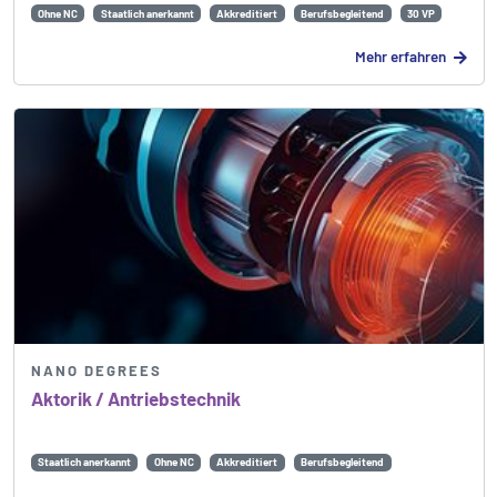
Ohne NC
Staatlich anerkannt
Akkreditiert
Berufsbegleitend
30 VP
Mehr erfahren
NANO DEGREES
Aktorik / Antriebs­technik
Staatlich anerkannt
Ohne NC
Akkreditiert
Berufsbegleitend