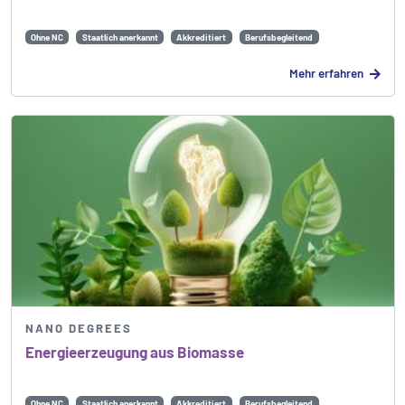
Ohne NC
Staatlich anerkannt
Akkreditiert
Berufsbegleitend
Mehr erfahren
NANO DEGREES
Energie­erzeugung aus Biomasse
Ohne NC
Staatlich anerkannt
Akkreditiert
Berufsbegleitend