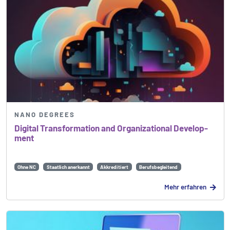
NANO DEGREES
Digital Trans­formation and Organi­zational Develop­
ment
Ohne NC
Staatlich anerkannt
Akkreditiert
Berufsbegleitend
Mehr erfahren