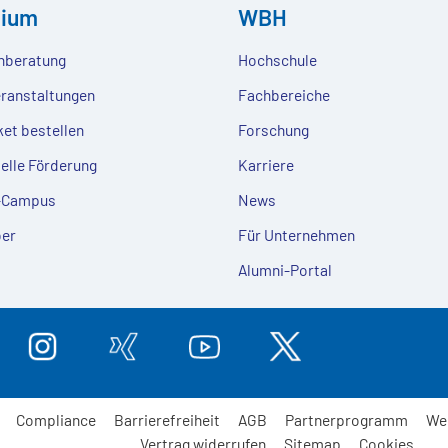
dium
WBH
nberatung
Hochschule
eranstaltungen
Fachbereiche
ket bestellen
Forschung
ielle Förderung
Karriere
e-Campus
News
er
Für Unternehmen
Alumni-Portal
Compliance
Barrierefreiheit
AGB
Partnerprogramm
We
Vertrag widerrufen
Sitemap
Cookies