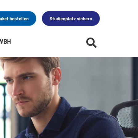
aket bestellen
Studienplatz sichern
 WBH