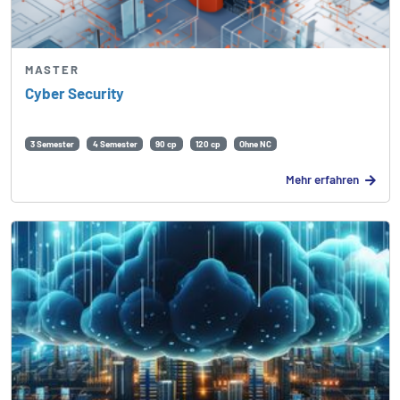
MASTER
Cyber Security
3 Semester
4 Semester
90 cp
120 cp
Ohne NC
Mehr erfahren