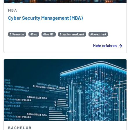
MBA
Cyber Security Management (MBA)
2 Semester
60 cp
Ohne NC
Staatlich anerkannt
Akkreditiert
Mehr erfahren
BACHELOR