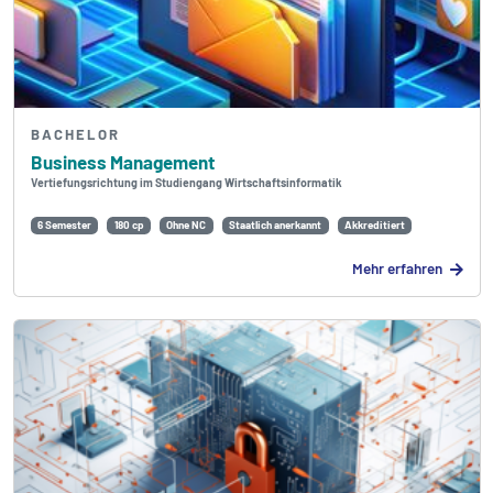
BACHELOR
Business Management
Vertiefungsrichtung im Studiengang Wirtschaftsinformatik
6 Semester
180 cp
Ohne NC
Staatlich anerkannt
Akkreditiert
Mehr erfahren