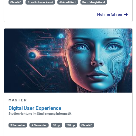
Ohne NC
Staatlich anerkannt
Akkreditiert
Berufsbegleitend
Mehr erfahren
MASTER
Digital User Experience
Studienrichtung im Studiengang Informatik
3 Semester
4 Semester
90 cp
120 cp
Ohne NC