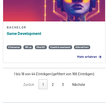
BACHELOR
Game Development
6 Semester
180 cp
Ohne NC
Staatlich anerkannt
Akkreditiert
Mehr erfahren
1 bis 18 von 44 Einträgen (gefiltert von 166 Einträgen)
Zurück
1
2
3
Nächste