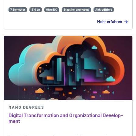
7 Semester
210 cp
Ohne NC
Staatlich anerkannt
Akkreditiert
Mehr erfahren
NANO DEGREES
Digital Trans­formation and Organi­zational Develop­
ment