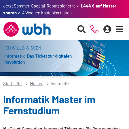
Jetzt Sommer-Special-Rabatt sichern: ✓
1.444 € auf Master
sparen
✓ 4 Wochen kostenlos testen
ICH WILL'S WISSEN!
Informatik: Das Ticket zur digitalen
Revolution
Startseite
Master
Informatik
Informatik Master im
Fernstudium
Mit Cloud-Computing, Internet of Things und Big Data entstehen