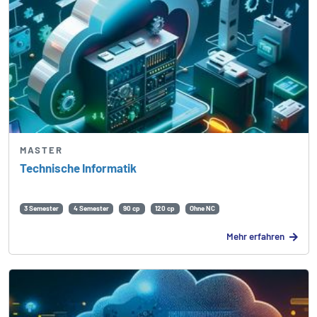
MASTER
Technische Informatik
3 Semester
4 Semester
90 cp
120 cp
Ohne NC
Mehr erfahren