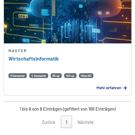
MASTER
Wirtschafts­informatik
3 Semester
4 Semester
90 cp
120 cp
Ohne NC
Mehr erfahren
1 bis 8 von 8 Einträgen (gefiltert von 166 Einträgen)
Zurück
1
Nächste