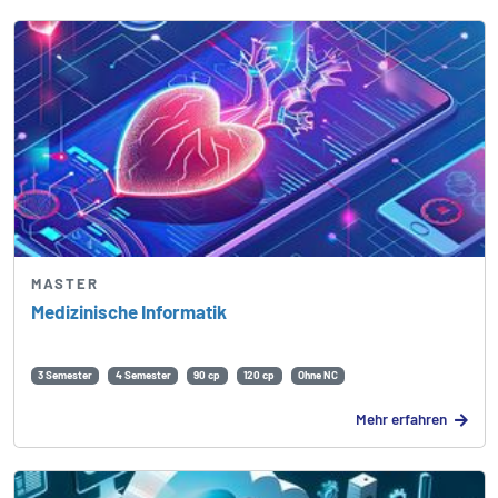
MASTER
Medizinische Informatik
3 Semester
4 Semester
90 cp
120 cp
Ohne NC
Mehr erfahren