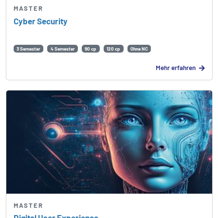
MASTER
Cyber Security
3 Semester
4 Semester
90 cp
120 cp
Ohne NC
Mehr erfahren
MASTER
Digital User Experience