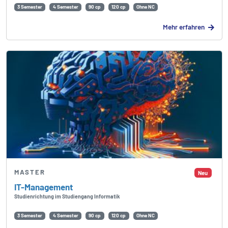
3 Semester
4 Semester
90 cp
120 cp
Ohne NC
Mehr erfahren
MASTER
Neu
IT-Management
Studienrichtung im Studiengang Informatik
3 Semester
4 Semester
90 cp
120 cp
Ohne NC