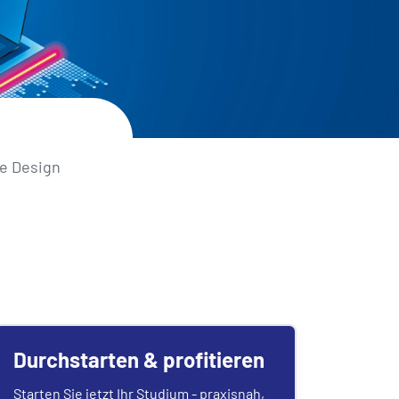
me Design
Durchstarten & profitieren
Starten Sie jetzt Ihr Studium - praxisnah,