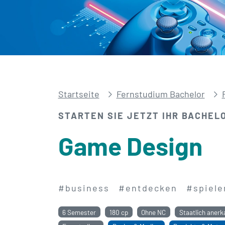
Startseite
Fernstudium Bachelor
STARTEN SIE JETZT IHR BACHEL
Game Design
#business
#entdecken
#spiele
6 Semester
180 cp
Ohne NC
Staatlich anerk