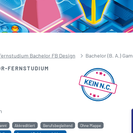
Fernstudium Bachelor FB Design
Bachelor (B. A.) Ga
OR-FERNSTUDIUM
n
annt
Akkreditiert
Berufsbegleitend
Ohne Mappe