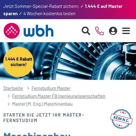
Jetzt Sommer-Special-Rabatt sichern: ✓
1.444 € auf Master
sparen
✓ 4 Wochen kostenlos testen
1.444 € Rabatt
sichern!
Startseite
Fernstudium Master
Fernstudium Master FB Igenieurwissenschaften
Master (M. Eng.) Maschinenbau
STARTEN SIE JETZT IHR MASTER-
FERNSTUDIUM
Maschinenbau