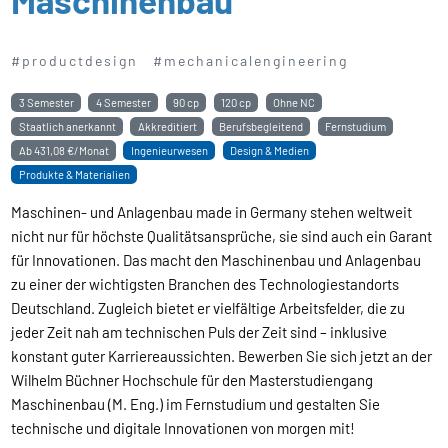
#productdesign
#mechanicalengineering
3 Semester
4 Semester
90 cp
120 cp
Ohne NC
Staatlich anerkannt
Akkreditiert
Berufsbegleitend
Fernstudium
Ab
431,08 €/Monat
Ingenieurwesen
Design & Medien
Produkte & Materialien
Maschinen- und Anlagenbau made in Germany stehen weltweit
nicht nur für höchste Qualitätsansprüche, sie sind auch ein Garant
für Innovationen. Das macht den Maschinenbau und Anlagenbau
zu einer der wichtigsten Branchen des Technologiestandorts
Deutschland. Zugleich bietet er vielfältige Arbeitsfelder, die zu
jeder Zeit nah am technischen Puls der Zeit sind – inklusive
konstant guter Karriereaussichten. Bewerben Sie sich jetzt an der
Wilhelm Büchner Hochschule für den Masterstudiengang
Maschinenbau (M. Eng.) im Fernstudium und gestalten Sie
technische und digitale Innovationen von morgen mit!