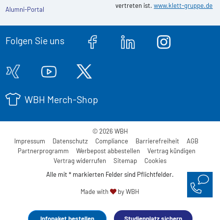
vertreten ist.
www.klett-gruppe.de
Alumni-Portal
Folgen Sie uns
WBH Merch-Shop
© 2026 WBH
Impressum
Datenschutz
Compliance
Barrierefreiheit
AGB
Partnerprogramm
Werbepost abbestellen
Vertrag kündigen
Vertrag widerrufen
Sitemap
Cookies
Alle mit * markierten Felder sind Pflichtfelder.
Made with
by WBH
Infopaket bestellen
Studienplatz sichern