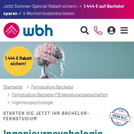
Jetzt Sommer-Special-Rabatt sichern: ✓
1.444 € auf Bachelor
sparen
✓ 4 Wochen kostenlos testen
1.444 € Rabatt
sichern!
Startseite
Fernstudium Bachelor
Fernstudium Bachelor FB Igenieurwissenschaften
Ingenieur­psychologie
STARTEN SIE JETZT IHR BACHELOR-
FERNSTUDIUM
Ingenieur­psychologie