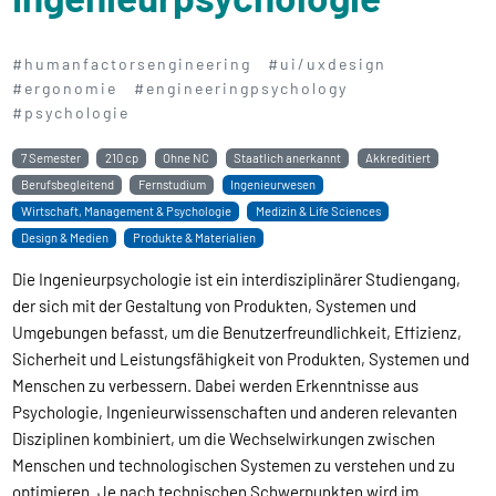
#humanfactorsengineering
#ui/uxdesign
#ergonomie
#engineeringpsychology
#psychologie
7 Semester
210 cp
Ohne NC
Staatlich anerkannt
Akkreditiert
Berufsbegleitend
Fernstudium
Ingenieurwesen
Wirtschaft, Management & Psychologie
Medizin & Life Sciences
Design & Medien
Produkte & Materialien
Die Ingenieurpsychologie ist ein interdisziplinärer Studiengang,
der sich mit der Gestaltung von Produkten, Systemen und
Umgebungen befasst, um die Benutzerfreundlichkeit, Effizienz,
Sicherheit und Leistungsfähigkeit von Produkten, Systemen und
Menschen zu verbessern. Dabei werden Erkenntnisse aus
Psychologie, Ingenieurwissenschaften und anderen relevanten
Disziplinen kombiniert, um die Wechselwirkungen zwischen
Menschen und technologischen Systemen zu verstehen und zu
optimieren. Je nach technischen Schwerpunkten wird im