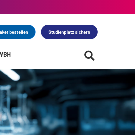
n
aket bestellen
Studienplatz sichern
 WBH