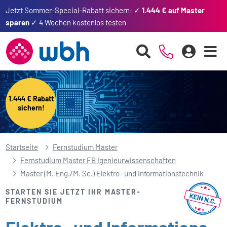
Jetzt Sommer-Special-Rabatt sichern: ✓
1.444 € auf Master
sparen
✓ 4 Wochen kostenlos testen
1.444 € Rabatt
sichern!
Startseite
Fernstudium Master
Fernstudium Master FB Igenieurwissenschaften
Master (M. Eng./M. Sc.) Elektro- und Informationstechnik
STARTEN SIE JETZT IHR MASTER-
FERNSTUDIUM
Elektro- und Informations­