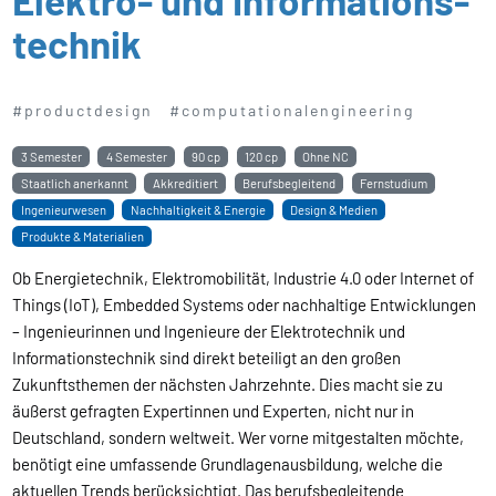
technik
#productdesign
#computationalengineering
3 Semester
4 Semester
90 cp
120 cp
Ohne NC
Staatlich anerkannt
Akkreditiert
Berufsbegleitend
Fernstudium
Ingenieurwesen
Nachhaltigkeit & Energie
Design & Medien
Produkte & Materialien
Ob Energietechnik, Elektromobilität, Industrie 4.0 oder Internet of
Things (IoT), Embedded Systems oder nachhaltige Entwicklungen
– Ingenieurinnen und Ingenieure der Elektrotechnik und
Informationstechnik sind direkt beteiligt an den großen
Zukunftsthemen der nächsten Jahrzehnte. Dies macht sie zu
äußerst gefragten Expertinnen und Experten, nicht nur in
Deutschland, sondern weltweit. Wer vorne mitgestalten möchte,
benötigt eine umfassende Grundlagenausbildung, welche die
aktuellen Trends berücksichtigt. Das berufsbegleitende