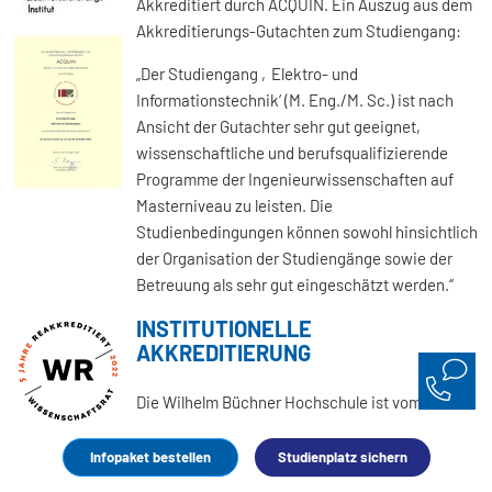
Akkreditiert durch ACQUIN. Ein Auszug aus dem
Akkreditierungs-Gutachten zum Studiengang:
„Der Studiengang ‚Elektro- und
Informationstechnik‘ (M. Eng./M. Sc.) ist nach
Ansicht der Gutachter sehr gut geeignet,
wissenschaftliche und berufsqualifizierende
Programme der Ingenieurwissenschaften auf
Masterniveau zu leisten. Die
Studienbedingungen können sowohl hinsichtlich
der Organisation der Studiengänge sowie der
Betreuung als sehr gut eingeschätzt werden.“
INSTITUTIONELLE
AKKREDITIERUNG
Die Wilhelm Büchner Hochschule ist vom
Wissenschaftsrat
im Januar 2022 für die Dauer
von fünf Jahren institutionell reakkreditiert
Infopaket bestellen
Studienplatz sichern
worden und somit berechtigt, das