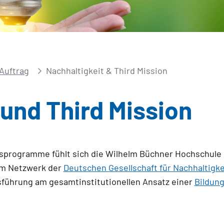
Auftrag
Nachhaltigkeit & Third Mission
 und Third Mission
gsprogramme fühlt sich die Wilhelm Büchner Hochschule 
 im Netzwerk der
Deutschen Gesellschaft für Nachhaltigke
sführung am gesamtinstitutionellen Ansatz einer
Bildung