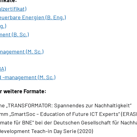
fikate:
ertifikat)
uerbare Energien (B. Eng.)
g.)
ent (B. Sc.)
nagement (M. Sc.)
BA)
d -management (M. Sc.)
ür weitere Formate:
eihe „TRANSFORMATOR: Spannendes zur Nachhaltigkeit“
amm „SmartSoc – Education of Future ICT Experts“ (ERA
mate für BNE“ bei der Deutschen Gesellschaft für Nachh
Development Teach-in Day Serie (2020)