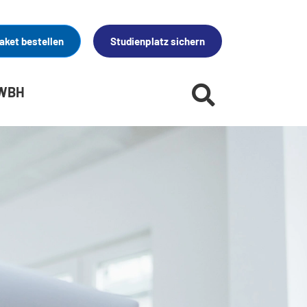
aket bestellen
Studienplatz sichern
 WBH