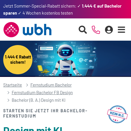
Jetzt Sommer-Special-Rabatt sichern: ✓
1.444 € auf Bachelor
sparen
✓ 4 Wochen kostenlos testen
1.444 € Rabatt
sichern!
Startseite
Fernstudium Bachelor
Fernstudium Bachelor FB Design
Bachelor (B. A.) Design mit KI
STARTEN SIE JETZT IHR BACHELOR-
FERNSTUDIUM
Design mit KI