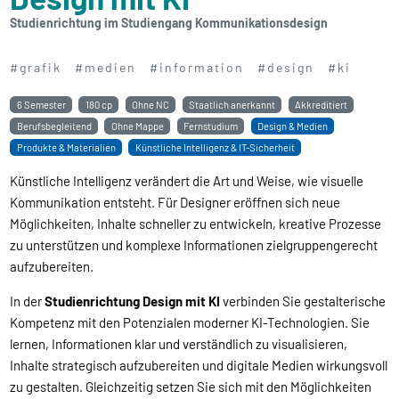
Studienrichtung im Studiengang Kommunikationsdesign
#grafik
#medien
#information
#design
#ki
6 Semester
180 cp
Ohne NC
Staatlich anerkannt
Akkreditiert
Berufsbegleitend
Ohne Mappe
Fernstudium
Design & Medien
Produkte & Materialien
Künstliche Intelligenz & IT-Sicherheit
Künstliche Intelligenz verändert die Art und Weise, wie visuelle
Kommunikation entsteht. Für Designer eröffnen sich neue
Möglichkeiten, Inhalte schneller zu entwickeln, kreative Prozesse
zu unterstützen und komplexe Informationen zielgruppengerecht
aufzubereiten.
In der
Studienrichtung Design mit KI
verbinden Sie gestalterische
Kompetenz mit den Potenzialen moderner KI-Technologien. Sie
lernen, Informationen klar und verständlich zu visualisieren,
Inhalte strategisch aufzubereiten und digitale Medien wirkungsvoll
zu gestalten. Gleichzeitig setzen Sie sich mit den Möglichkeiten