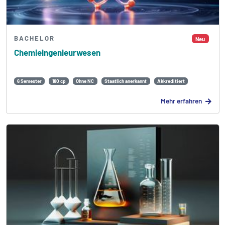
BACHELOR
Neu
Chemie­ingenieurwesen
6 Semester
180 cp
Ohne NC
Staatlich anerkannt
Akkreditiert
Mehr erfahren