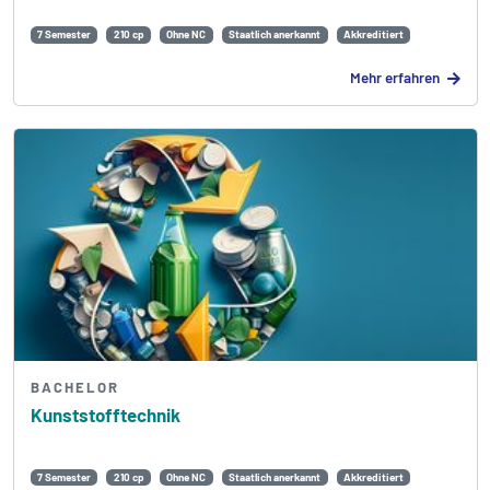
7 Semester
210 cp
Ohne NC
Staatlich anerkannt
Akkreditiert
Mehr erfahren
BACHELOR
Kunststofftechnik
7 Semester
210 cp
Ohne NC
Staatlich anerkannt
Akkreditiert