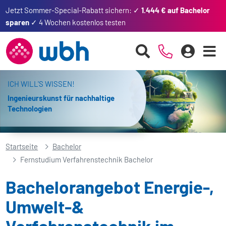
Jetzt Sommer-Special-Rabatt sichern: ✓
1.444 € auf Bachelor
sparen
✓ 4 Wochen kostenlos testen
ICH WILL'S WISSEN!
Ingenieurskunst für nachhaltige
Technologien
Startseite
Bachelor
Fernstudium Verfahrenstechnik Bachelor
Bachelorangebot Energie-,
Umwelt-&