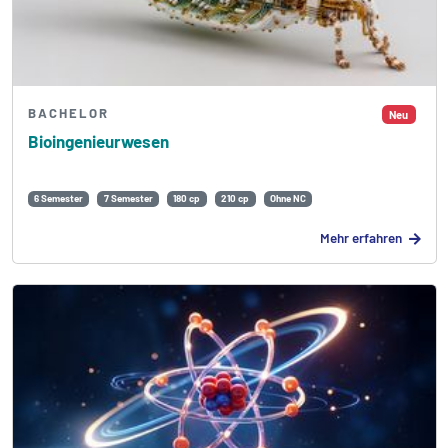
BACHELOR
Neu
Bioingenieur­wesen
6 Semester
7 Semester
180 cp
210 cp
Ohne NC
Mehr erfahren