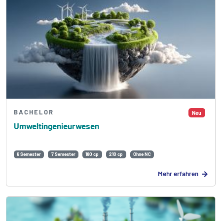
BACHELOR
Neu
Umweltingenieur­wesen
6 Semester
7 Semester
180 cp
210 cp
Ohne NC
Mehr erfahren