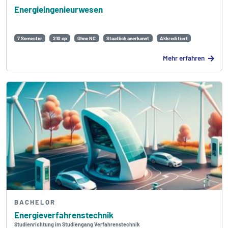
Energie­ingenieurwesen
7 Semester
210 cp
Ohne NC
Staatlich anerkannt
Akkreditiert
Mehr erfahren
BACHELOR
Energie­verfahrens­technik
Studienrichtung im Studiengang Verfahrenstechnik