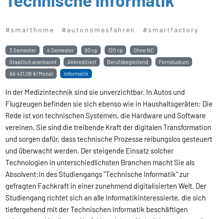
#smarthome
#autonomesfahren
#smartfactory
3 Semester
4 Semester
90 cp
120 cp
Ohne NC
Staatlich anerkannt
Akkreditiert
Berufsbegleitend
Fernstudium
Ab
431,08 €/Monat
Informatik
In der Medizintechnik sind sie unverzichtbar. In Autos und
Flugzeugen befinden sie sich ebenso wie in Haushaltsgeräten: Die
Rede ist von technischen Systemen, die Hardware und Software
vereinen. Sie sind die treibende Kraft der digitalen Transformation
und sorgen dafür, dass technische Prozesse reibungslos gesteuert
und überwacht werden. Der steigende Einsatz solcher
Technologien in unterschiedlichsten Branchen macht Sie als
Absolvent:in des Studiengangs "Technische Informatik" zur
gefragten Fachkraft in einer zunehmend digitalisierten Welt. Der
Studiengang richtet sich an alle Informatikinteressierte, die sich
tiefergehend mit der Technischen Informatik beschäftigen