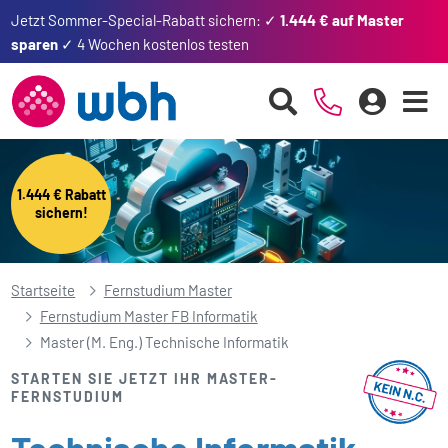
Jetzt Sommer-Special-Rabatt sichern: ✓
1.444 € auf Master
sparen
✓ 4 Wochen kostenlos testen
1.444 € Rabatt
sichern!
Startseite
Fernstudium Master
Fernstudium Master FB Informatik
Master (M. Eng.) Technische Informatik
STARTEN SIE JETZT IHR MASTER-
FERNSTUDIUM
Technische Informatik