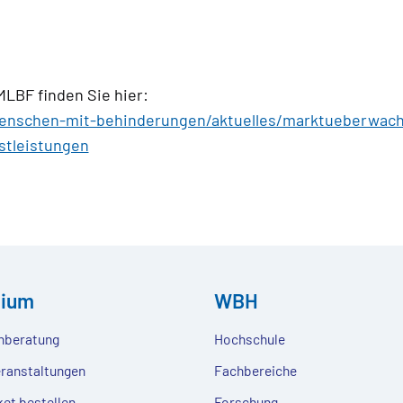
MLBF finden Sie hier:
enschen-mit-behinderungen/aktuelles/marktueberwachu
stleistungen
dium
WBH
nberatung
Hochschule
eranstaltungen
Fachbereiche
ket bestellen
Forschung