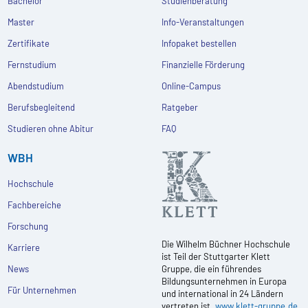
Bachelor
Studienberatung
Master
Info-Veranstaltungen
Zertifikate
Infopaket bestellen
Fernstudium
Finanzielle Förderung
Abendstudium
Online-Campus
Berufsbegleitend
Ratgeber
Studieren ohne Abitur
FAQ
WBH
Hochschule
Fachbereiche
Forschung
Die Wilhelm Büchner Hochschule
Karriere
ist Teil der Stuttgarter Klett
News
Gruppe, die ein führendes
Bildungsunternehmen in Europa
Für Unternehmen
und international in 24 Ländern
vertreten ist.
www.klett-gruppe.de