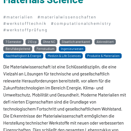
#materialien
#materialwissenschaften
#werkstofftechnik
#computationalchemistry
#werkstoffprüfung
7 Semester
210 cp
Ohne NC
Staatlich anerkannt
Akkreditiert
Berufsbegleitend
Fernstudium
Ingenieurwesen
Nachhaltigkeit & Energie
Medizin & Life Sciences
Produkte & Materialien
Die Materialwissenschaft ist eine Schlüsseldisziplin, die eine
Vielzahl an Lösungen für technische und gesellschaftlich
relevante Herausforderungen bereitstellt, vor allem für die
Zukunftstechnologien im Bereich Energie, Klima- und
Umweltschutz, Mobilität und Gesundheit. Moderne Materialien mit
defi nierten Eigenschaften sind die Grundlage von
technologischem Fortschritt und gesellschaftlichem Wohlstand.
Die Erkenntnisse der Materialwissenschaft ermöglichen die
Herstellung technischer Werkstoffe mit neuen oder verbesserten
Eigenschaften. Dies schließt den gesamten Lebenszyklus von