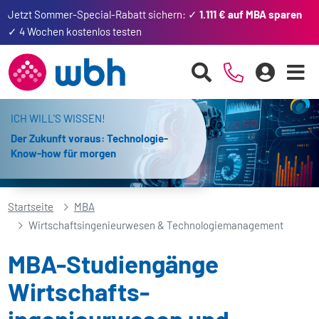
Jetzt Sommer-Special-Rabatt sichern: ✓
1.111 € auf MBA sparen
✓ 4 Wochen kostenlos testen
ICH WILL'S WISSEN!
Der Zukunft voraus: Technologie-
Know-how für morgen
Startseite
MBA
Wirtschaftsingenieurwesen & Technologiemanagement
MBA-Studiengänge
Wirtschafts­