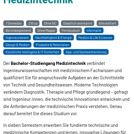
7 Semester
210 cp
Ohne NC
Staatlich anerkannt
Akkreditiert
Berufsbegleitend
Ohne Mappe
Fernstudium
Informatik
Ingenieurwesen
Nachhaltigkeit & Energie
Medizin & Life Sciences
Design & Medien
Produkte & Materialien
Künstliche Intelligenz & IT-Sicherheit
App- und Spieleentwicklung
Der
Bachelor-Studiengang Medizintechnik
verbindet
Ingenieurwissenschaften mit medizinischem Fachwissen und
qualifiziert Sie für anspruchsvolle Aufgaben an der Schnittstelle
von Technik und Gesundheitswesen. Moderne Technologien
verändern Diagnostik, Therapie und Pflege grundlegend – gefragt
sind Ingenieur:innen, die technische Innovationen entwickeln und
die Anforderungen der medizinischen Praxis verstehen. Genau
darauf bereitet Sie dieses Studium vor.
In sieben Semestern erwerben Sie fundierte technische und
medizinische Kompetenzen und lernen, innovative Lösungen für