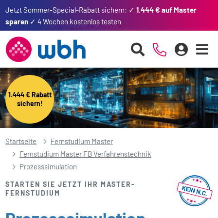
Jetzt Sommer-Special-Rabatt sichern: ✓
1.444 € auf Master
sparen
✓ 4 Wochen kostenlos testen
1.444 € Rabatt
sichern!
Startseite
Fernstudium Master
Fernstudium Master FB Verfahrenstechnik
Prozesssimulation
STARTEN SIE JETZT IHR MASTER-
FERNSTUDIUM
Prozesssimulation