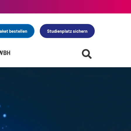
aket bestellen
Studienplatz sichern
 WBH