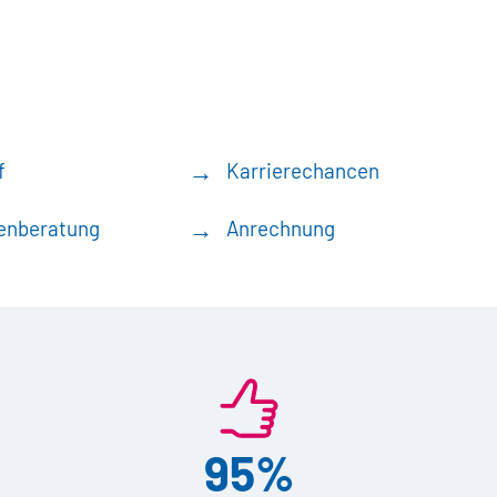
f
Karrierechancen
enberatung
Anrechnung
95%