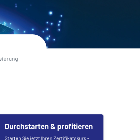
isierung
Durchstarten & profitieren
Starten Sie jetzt Ihren Zertifikatskurs -