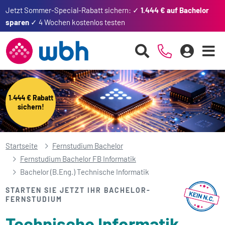
Jetzt Sommer-Special-Rabatt sichern: ✓
1.444 € auf Bachelor
sparen
✓ 4 Wochen kostenlos testen
1.444 € Rabatt
sichern!
Startseite
Fernstudium Bachelor
Fernstudium Bachelor FB Informatik
Bachelor (B.Eng.) Technische Informatik
STARTEN SIE JETZT IHR BACHELOR-
FERNSTUDIUM
Technische Informatik