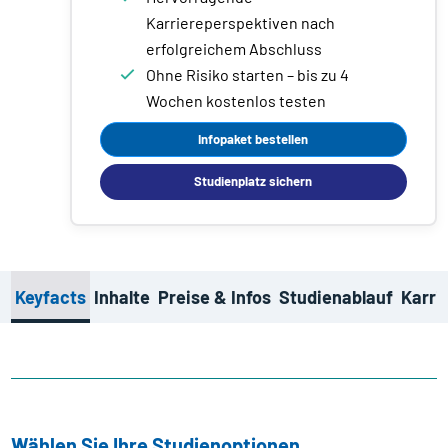
Karriereperspektiven nach
erfolgreichem Abschluss
Ohne Risiko starten – bis zu 4
Wochen kostenlos testen
Infopaket bestellen
Studienplatz sichern
Keyfacts
Inhalte
Preise & Infos
Studienablauf
Karri
Wählen Sie Ihre Studienoptionen