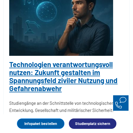
Technologien verantwortungsvoll
nutzen: Zukunft gestalten im
Spannungsfeld ziviler Nutzung und
Gefahrenabwehr
Studiengänge an der Schnittstelle von technologischer
Entwicklung, Gesellschaft und militärischer Sicherheit:
Erlernen Sie die Entwicklung und Anwendungsfelder von
Infopaket bestellen
Studienplatz sichern
Technologien, die sowohl in zivilen als auch
sicherheitsrelevanten Kontexten eingesetzt werden – mit