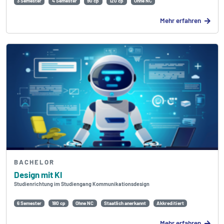
3 Semester
4 Semester
90 cp
120 cp
Ohne NC
Mehr erfahren
BACHELOR
Design mit KI
Studienrichtung im Studiengang Kommunikationsdesign
6 Semester
180 cp
Ohne NC
Staatlich anerkannt
Akkreditiert
Mehr erfahren