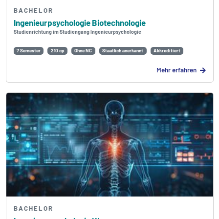
BACHELOR
Ingenieur­psychologie Bio­technologie
Studienrichtung im Studiengang Ingenieur­psychologie
7 Semester
210 cp
Ohne NC
Staatlich anerkannt
Akkreditiert
Mehr erfahren
BACHELOR