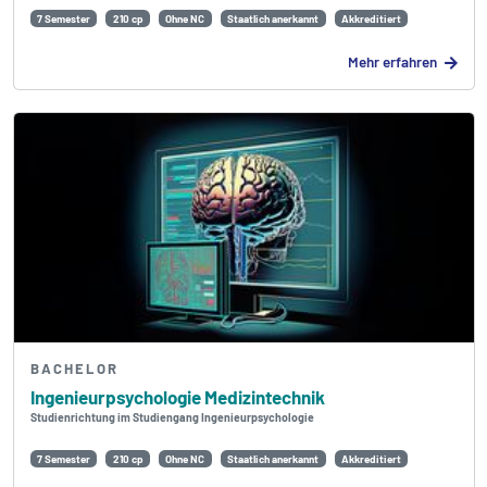
7 Semester
210 cp
Ohne NC
Staatlich anerkannt
Akkreditiert
Mehr erfahren
BACHELOR
Ingenieur­psychologie Medizintechnik
Studienrichtung im Studiengang Ingenieur­psychologie
7 Semester
210 cp
Ohne NC
Staatlich anerkannt
Akkreditiert