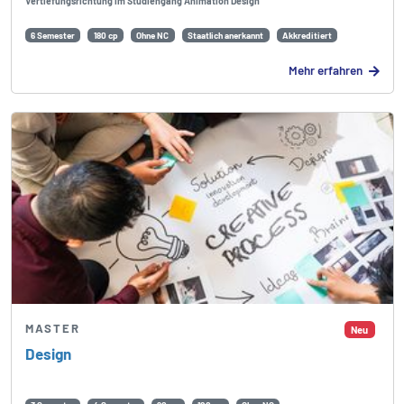
Vertiefungsrichtung im Studiengang Animation Design
6 Semester
180 cp
Ohne NC
Staatlich anerkannt
Akkreditiert
Mehr erfahren
MASTER
Neu
Design