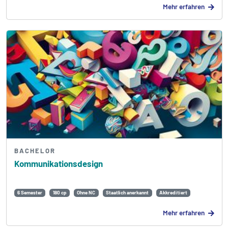
Mehr erfahren
BACHELOR
Kommunikations­design
6 Semester
180 cp
Ohne NC
Staatlich anerkannt
Akkreditiert
Mehr erfahren