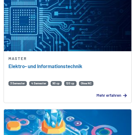
MASTER
Elektro- und Informations­technik
3 Semester
4 Semester
90 cp
120 cp
Ohne NC
Mehr erfahren