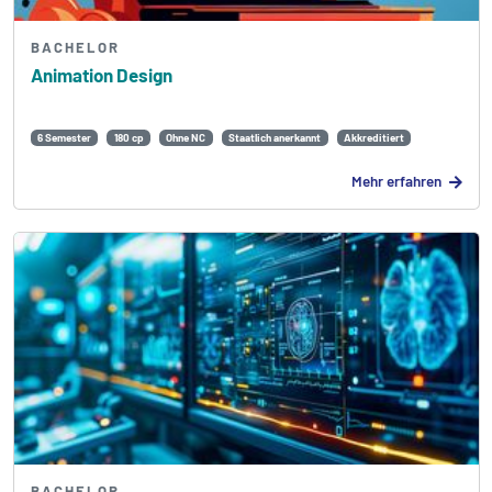
BACHELOR
Animation Design
6 Semester
180 cp
Ohne NC
Staatlich anerkannt
Akkreditiert
Mehr erfahren
BACHELOR