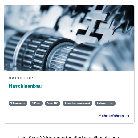
BACHELOR
Maschinenbau
7 Semester
210 cp
Ohne NC
Staatlich anerkannt
Akkreditiert
Mehr erfahren
1 bis 18 von 24 Einträgen (gefiltert von 166 Einträgen)