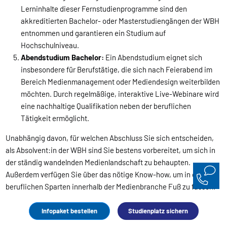
Lerninhalte dieser Fernstudienprogramme sind den
akkreditierten Bachelor- oder Masterstudiengängen der WBH
entnommen und garantieren ein Studium auf
Hochschulniveau.
Abendstudium Bachelor:
Ein Abendstudium eignet sich
insbesondere für Berufstätige, die sich nach Feierabend im
Bereich Medienmanagement oder Mediendesign weiterbilden
möchten. Durch regelmäßige, interaktive Live-Webinare wird
eine nachhaltige Qualifikation neben der beruflichen
Tätigkeit ermöglicht.
Unabhängig davon, für welchen Abschluss Sie sich entscheiden,
als Absolvent:in der WBH sind Sie bestens vorbereitet, um sich in
der ständig wandelnden Medienlandschaft zu behaupten.
Außerdem verfügen Sie über das nötige Know-how, um in diversen
beruflichen Sparten innerhalb der Medienbranche Fuß zu fassen.
Die WBH unterstützt Sie bei der Wahl des richtigen Studiengangs
und Abschlusses mit ausgiebigen Beratungs- und
Infopaket bestellen
Studienplatz sichern
Informationsangeboten, um sicherzustellen, dass Sie das