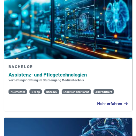
BACHELOR
Assistenz- und Pflegetechnologien
Vertiefungsrichtung im Studiengang Medizintechnik
7 Semester
210 cp
Ohne NC
Staatlich anerkannt
Akkreditiert
Mehr erfahren