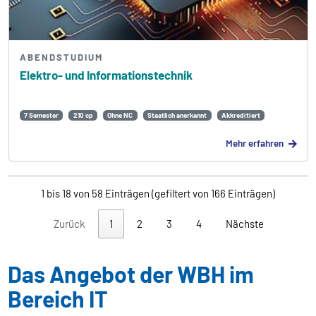
ABENDSTUDIUM
Elektro- und Informations­technik
7 Semester
210 cp
Ohne NC
Staatlich anerkannt
Akkreditiert
Mehr erfahren
1 bis 18 von 58 Einträgen (gefiltert von 166 Einträgen)
Zurück
1
2
3
4
Nächste
Das Angebot der WBH im
Bereich IT