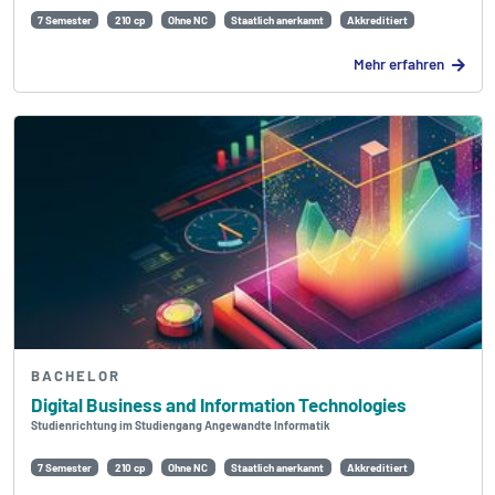
7 Semester
210 cp
Ohne NC
Staatlich anerkannt
Akkreditiert
Mehr erfahren
BACHELOR
Digital Business and Information Technologies
Studienrichtung im Studiengang Angewandte Informatik
7 Semester
210 cp
Ohne NC
Staatlich anerkannt
Akkreditiert