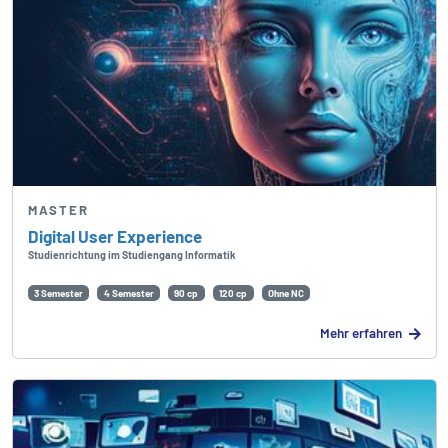
MASTER
Digital User Experience
Studienrichtung im Studiengang Informatik
3 Semester
4 Semester
90 cp
120 cp
Ohne NC
Mehr erfahren