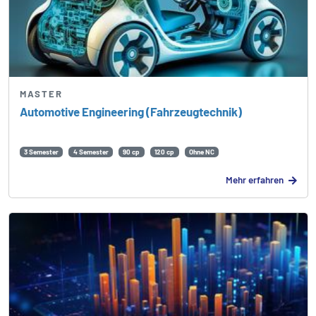
MASTER
Automotive Engineering (Fahrzeug­technik)
3 Semester
4 Semester
90 cp
120 cp
Ohne NC
Mehr erfahren