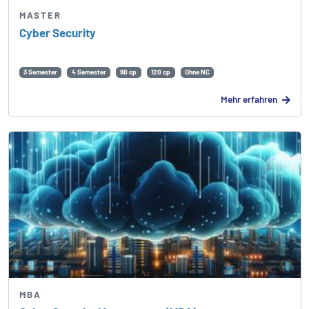
MASTER
Cyber Security
3 Semester
4 Semester
90 cp
120 cp
Ohne NC
Mehr erfahren
MBA