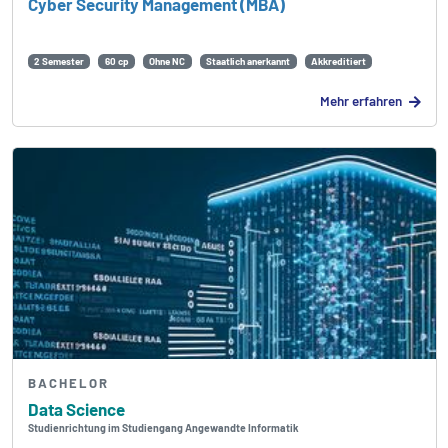
Cyber Security Management (MBA)
2 Semester
60 cp
Ohne NC
Staatlich anerkannt
Akkreditiert
Mehr erfahren
BACHELOR
Data Science
Studienrichtung im Studiengang Angewandte Informatik