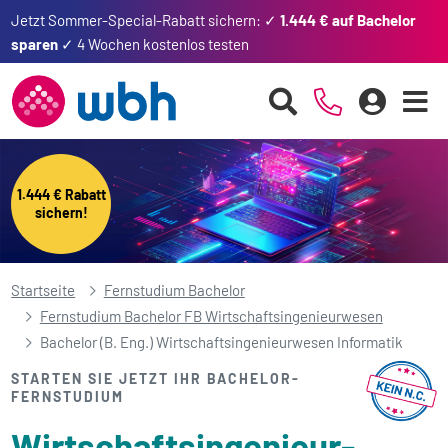
Jetzt Sommer-Special-Rabatt sichern: ✓
1.444 € auf Bachelor
sparen
✓ 4 Wochen kostenlos testen
1.444 € Rabatt
sichern!
Startseite
Fernstudium Bachelor
Fernstudium Bachelor FB Wirtschaftsingenieurwesen
Bachelor (B. Eng.) Wirtschaftsingenieurwesen Informatik
STARTEN SIE JETZT IHR BACHELOR-
FERNSTUDIUM
Wirtschafts­ingenieur­