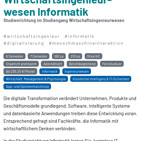
wesen Informatik
Studienrichtung im Studiengang Wirtschaftsingenieurwesen
#wirtschaftsingenieur
#informatik
#digitalisierung
#menschmaschineinteraktion
6 Semester
7 Semester
180 cp
210 cp
Ohne NC
Staatlich anerkannt
Akkreditiert
Berufsbegleitend
Fernstudium
Ab
235,25 €/Monat
Informatik
Ingenieurwesen
Wirtschaft, Management & Psychologie
Künstliche Intelligenz & IT-Sicherheit
App- und Spieleentwicklung
Die digitale Transformation verändert Unternehmen, Produkte und
Geschäftsmodelle grundlegend. Software, intelligente Systeme
und datenbasierte Anwendungen treiben diese Entwicklung voran.
Entsprechend gefragt sind Fachkräfte, die Informatik mit
wirtschaftlichem Denken verbinden.
In der Studienrichtung Informatik lernen Sie, komplexe IT-