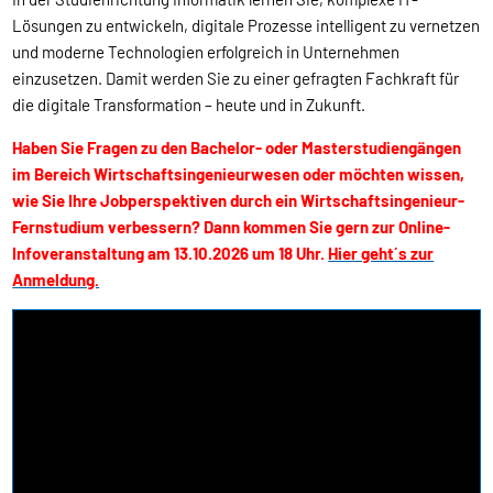
Lösungen zu entwickeln, digitale Prozesse intelligent zu vernetzen
und moderne Technologien erfolgreich in Unternehmen
einzusetzen. Damit werden Sie zu einer gefragten Fachkraft für
die digitale Transformation – heute und in Zukunft.
Haben Sie Fragen zu den Bachelor- oder Masterstudiengängen
im Bereich Wirtschaftsingenieurwesen oder möchten wissen,
wie Sie Ihre Jobperspektiven durch ein Wirtschaftsingenieur-
Fernstudium verbessern? Dann kommen Sie gern zur Online-
Infoveranstaltung am 13.10.2026 um 18 Uhr.
Hier geht´s zur
Anmeldung.