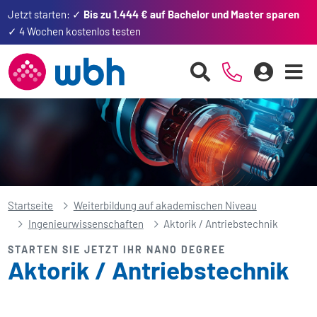
Jetzt starten: ✓
Bis zu 1.444 € auf Bachelor und Master sparen
✓ 4 Wochen kostenlos testen
Startseite
Weiterbildung auf akademischen Niveau
Ingenieur­wissenschaften
Aktorik / Antriebs­technik
STARTEN SIE JETZT IHR NANO DEGREE
Aktorik / Antriebs­technik