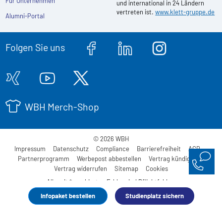
Für Unternehmen
und international in 24 Ländern
vertreten ist.
www.klett-gruppe.de
Alumni-Portal
Folgen Sie uns
WBH Merch-Shop
© 2026 WBH
Impressum
Datenschutz
Compliance
Barrierefreiheit
AGB
Partnerprogramm
Werbepost abbestellen
Vertrag kündigen
Vertrag widerrufen
Sitemap
Cookies
Alle mit * markierten Felder sind Pflichtfelder.
Infopaket bestellen
Studienplatz sichern
Made with
by WBH