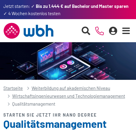
Jetzt starten: ✓
Bis zu 1.444 € auf Bachelor und Master sparen
✓ 4 Wochen kostenlos testen
Startseite
Weiterbildung auf akademischen Niveau
Wirtschafts­ingenieurwesen und Technologie­management
Qualitäts­management
STARTEN SIE JETZT IHR NANO DEGREE
Qualitäts­management