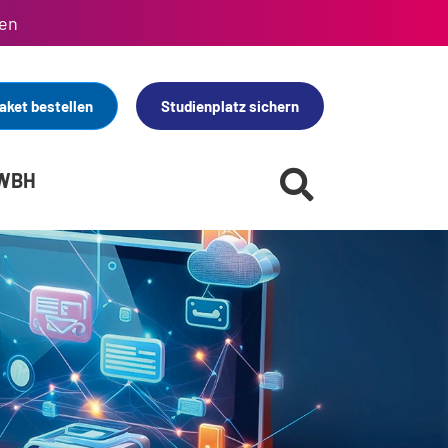
en
aket bestellen
Studienplatz sichern
 WBH