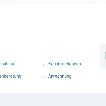
enablauf
Karrierechancen
enberatung
Anrechnung