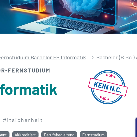
Fernstudium Bachelor FB Informatik
Bachelor (B.Sc.)
OR-FERNSTUDIUM
formatik
#itsicherheit
annt
Akkreditiert
Berufsbegleitend
Fernstudium