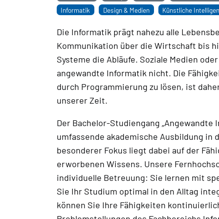
Informatik
Design & Medien
Künstliche Intellige
Die Informatik prägt nahezu alle Lebensb
Kommunikation über die Wirtschaft bis hi
Systeme die Abläufe. Soziale Medien od
angewandte Informatik nicht. Die Fähigke
durch Programmierung zu lösen, ist daher
unserer Zeit.
Der Bachelor-Studiengang „Angewandte In
umfassende akademische Ausbildung in d
besonderer Fokus liegt dabei auf der Fä
erworbenen Wissens. Unsere Fernhochschu
individuelle Betreuung: Sie lernen mit sp
Sie Ihr Studium optimal in den Alltag int
können Sie Ihre Fähigkeiten kontinuierlich
Problemstellungen des Fachbereichs Info