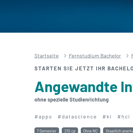
Startseite
Fernstudium Bachelor
STARTEN SIE JETZT IHR BACHEL
Angewandte In
ohne spezielle Studienrichtung
#apps
#datascience
#ki
#hci
7 Semester
210 cp
Ohne NC
Staatlich anerk