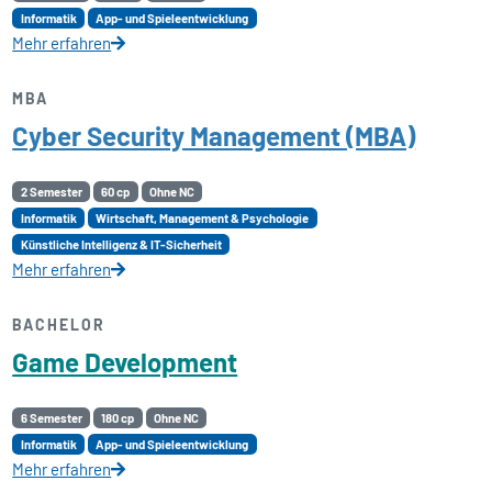
Informatik
App- und Spieleentwicklung
Mehr erfahren
MBA
Cyber Security Management (MBA)
2 Semester
60 cp
Ohne NC
Informatik
Wirtschaft, Management & Psychologie
Künstliche Intelligenz & IT-Sicherheit
Mehr erfahren
BACHELOR
Game Development
6 Semester
180 cp
Ohne NC
Informatik
App- und Spieleentwicklung
Mehr erfahren