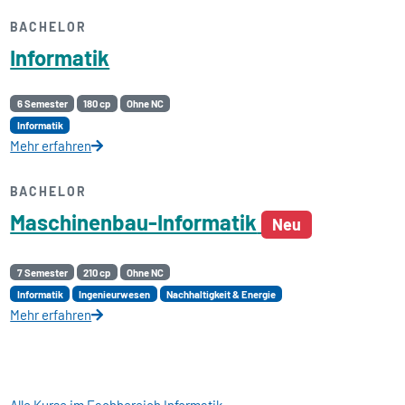
BACHELOR
Informatik
6 Semester
180 cp
Ohne NC
Informatik
Mehr erfahren
BACHELOR
Maschinenbau-Informatik
Neu
7 Semester
210 cp
Ohne NC
Informatik
Ingenieurwesen
Nachhaltigkeit & Energie
Mehr erfahren
Alle Kurse im Fachbereich Informatik