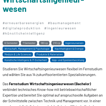
wesen
#erneuerbareenergien
#baumanagement
#digitaleproduktion
#ingenieurwesen
#künstlicheintelligenz
6 Semester
7 Semester
180 cp
210 cp
Ingenieurwesen
Wirtschaft, Management & Psychologie
Nachhaltigkeit & Energie
Medizin & Life Sciences
Produkte & Materialien
Künstliche Intelligenz & IT-Sicherheit
App- und Spieleentwicklung
Studieren Sie Wirtschaftsingenieurwesen flexibel im Fernstudium
und wählen Sie aus 14 zukunftsorientierten Spezialisierungen.
Das
Fernstudium Wirtschaftsingenieurwesen (Bachelor)
verbindet technisches Know-how mit betriebswirtschaftlicher
Expertise und bereitet Sie optimal auf anspruchsvolle Aufgaben an
der Schnittstelle zwischen Technik und Management vor. In einer