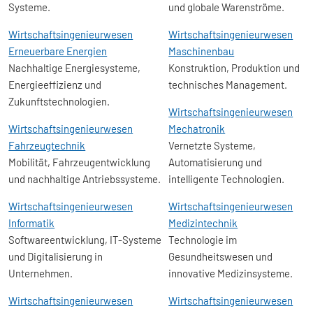
Systeme.
und globale Warenströme.
Wirtschafts­ingenieur­wesen
Wirtschafts­ingenieur­wesen
Erneuerbare Energien
Maschinenbau
Nachhaltige Energiesysteme,
Konstruktion, Produktion und
Energieeffizienz und
technisches Management.
Zukunftstechnologien.
Wirtschafts­ingenieur­wesen
Wirtschafts­ingenieur­wesen
Mechatronik
Fahrzeugtechnik
Vernetzte Systeme,
Mobilität, Fahrzeugentwicklung
Automatisierung und
und nachhaltige Antriebssysteme.
intelligente Technologien.
Wirtschafts­ingenieur­wesen
Wirtschafts­ingenieur­wesen
Informatik
Medizintechnik
Softwareentwicklung, IT-Systeme
Technologie im
und Digitalisierung in
Gesundheitswesen und
Unternehmen.
innovative Medizinsysteme.
Wirtschafts­ingenieur­wesen
Wirtschafts­ingenieur­wesen