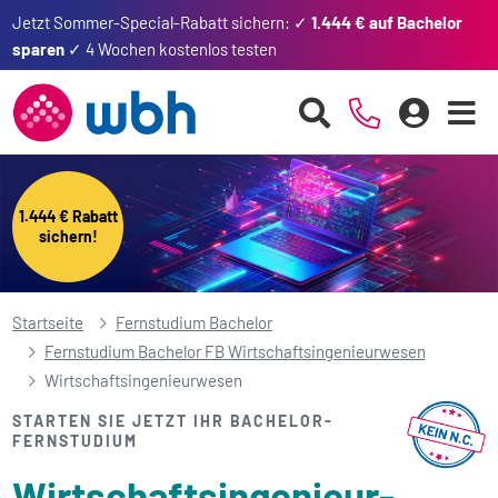
Jetzt Sommer-Special-Rabatt sichern: ✓
1.444 € auf Bachelor
sparen
✓ 4 Wochen kostenlos testen
1.444 € Rabatt
sichern!
Startseite
Fernstudium Bachelor
Fernstudium Bachelor FB Wirtschaftsingenieurwesen
Wirtschafts­ingenieur­wesen
STARTEN SIE JETZT IHR BACHELOR-
FERNSTUDIUM
Wirtschafts­ingenieur­