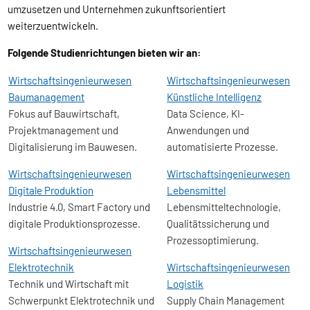
umzusetzen und Unternehmen zukunftsorientiert
weiterzuentwickeln.
Folgende Studienrichtungen bieten wir an:
Wirtschafts­ingenieur­wesen
Wirtschafts­ingenieur­wesen
Baumanagement
Künstliche Intelligenz
Fokus auf Bauwirtschaft,
Data Science, KI-
Projektmanagement und
Anwendungen und
Digitalisierung im Bauwesen.
automatisierte Prozesse.
Wirtschafts­ingenieur­wesen
Wirtschafts­ingenieur­wesen
Digitale Produktion
Lebensmittel
Industrie 4.0, Smart Factory und
Lebensmitteltechnologie,
digitale Produktionsprozesse.
Qualitätssicherung und
Prozessoptimierung.
Wirtschafts­ingenieur­wesen
Elektrotechnik
Wirtschafts­ingenieur­wesen
Technik und Wirtschaft mit
Logistik
Schwerpunkt Elektrotechnik und
Supply Chain Management