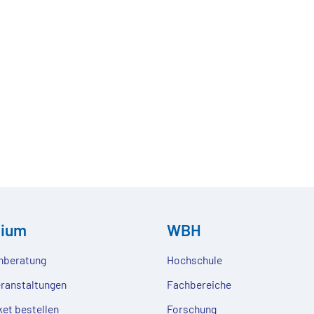
dium
WBH
nberatung
Hochschule
eranstaltungen
Fachbereiche
ket bestellen
Forschung