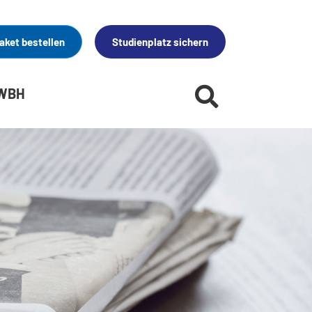
aket bestellen
Studienplatz sichern
 WBH