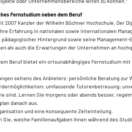
ojekte oder Unternehmensbereiche leiten zu können.“
sches Fernstudium neben dem Beruf
it 2007 Kanzler der Wilhelm Büchner Hochschule. Der 
ahre Erfahrung in nationalen sowie internationalen Man
n pädagogischer Hintergrund sowie seine Management-Er
en als auch die Erwartungen der Unternehmen an hochqu
em Beruf bietet ein ortsunabhängiges Fernstudium mit f
tungen seitens des Anbieters: persönliche Beratung zur
Fördermöglichkeiten; umfassende Tutorenbetreuung; unv
Sie sind. Lernen Sie morgens oder abends besser, regelm
plan danach aus.
ganisation und eine konsequente Zeiteinteilung.
ren Sie, welche Familienaufgaben Ihnen während des Stud