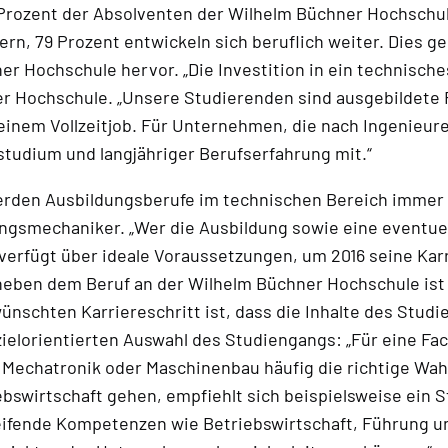
0 Prozent der Absolventen der Wilhelm Büchner Hochschu
n, 79 Prozent entwickeln sich beruflich weiter. Dies ge
 Hochschule hervor. „Die Investition in ein technische
r Hochschule. „Unsere Studierenden sind ausgebildete F
einem Vollzeitjob. Für Unternehmen, die nach Ingenieure
tudium und langjähriger Berufserfahrung mit.“
erden Ausbildungsberufe im technischen Bereich immer a
ngsmechaniker. „Wer die Ausbildung sowie eine eventuel
, verfügt über ideale Voraussetzungen, um 2016 seine Ka
neben dem Beruf an der Wilhelm Büchner Hochschule ist 
nschten Karriereschritt ist, dass die Inhalte des Studi
ielorientierten Auswahl des Studiengangs: „Für eine Fac
 Mechatronik oder Maschinenbau häufig die richtige Wahl
ebswirtschaft gehen, empfiehlt sich beispielsweise ein 
fende Kompetenzen wie Betriebswirtschaft, Führung und