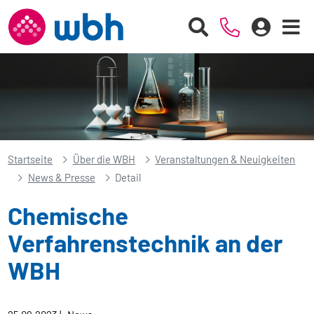
Startseite
Über die WBH
Veranstaltungen & Neuigkeiten
News & Presse
Detail
Chemische
Verfahrenstechnik an der
WBH