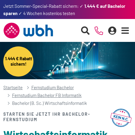
Jetzt Sommer-Special-Rabatt sichern: ✓
1.444 € auf Bachelor
sparen
✓ 4 Wochen kostenlos testen
1.444 € Rabatt
sichern!
Startseite
Fernstudium Bachelor
Fernstudium Bachelor FB Informatik
Bachelor (B. Sc.) Wirtschaftsinformatik
STARTEN SIE JETZT IHR BACHELOR-
FERNSTUDIUM
Wirtschafts­informatik