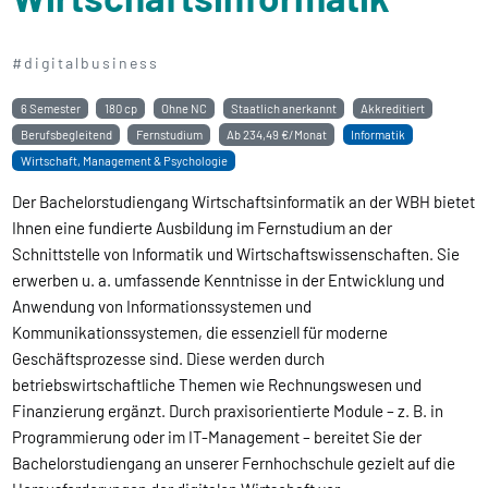
#digitalbusiness
6 Semester
180 cp
Ohne NC
Staatlich anerkannt
Akkreditiert
Berufsbegleitend
Fernstudium
Ab
234,49 €/Monat
Informatik
Wirtschaft, Management & Psychologie
Der Bachelorstudiengang Wirtschaftsinformatik an der WBH bietet
Ihnen eine fundierte Ausbildung im Fernstudium an der
Schnittstelle von Informatik und Wirtschaftswissenschaften. Sie
erwerben u. a. umfassende Kenntnisse in der Entwicklung und
Anwendung von Informationssystemen und
Kommunikationssystemen, die essenziell für moderne
Geschäftsprozesse sind. Diese werden durch
betriebswirtschaftliche Themen wie Rechnungswesen und
Finanzierung ergänzt. Durch praxisorientierte Module – z. B. in
Programmierung oder im IT-Management – bereitet Sie der
Bachelorstudiengang an unserer Fernhochschule gezielt auf die