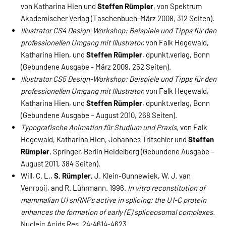
von Katharina Hien und
Steffen Rümpler
, von Spektrum
Akademischer Verlag (Taschenbuch-März 2008, 312 Seiten).
Illustrator CS4 Design-Workshop: Beispiele und Tipps für den
professionellen Umgang mit Illustrator,
von Falk Hegewald,
Katharina Hien, und
Steffen Rümpler
, dpunkt.verlag, Bonn
(Gebundene Ausgabe - März 2009, 252 Seiten).
Illustrator CS5 Design-Workshop: Beispiele und Tipps für den
professionellen Umgang mit Illustrator,
von Falk Hegewald,
Katharina Hien, und
Steffen Rümpler
, dpunkt.verlag, Bonn
(Gebundene Ausgabe – August 2010, 268 Seiten).
Typografische Animation für Studium und Praxis,
von Falk
Hegewald, Katharina Hien, Johannes Tritschler und
Steffen
Rümpler
, Springer, Berlin Heidelberg (Gebundene Ausgabe –
August 2011, 384 Seiten).
Will, C. L.,
S. Rümpler
, J. Klein-Gunnewiek, W. J. van
Venrooij, and R. Lührmann. 1996.
In vitro reconstitution of
mammalian U1 snRNPs active in splicing: the U1-C protein
enhances the formation of early (E) spliceosomal complexes.
Nucleic Acids Res. 24:4614-4623