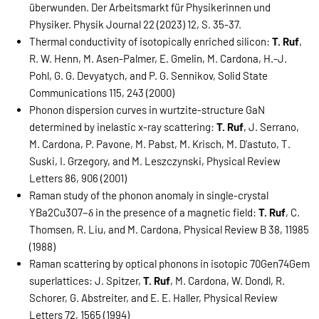
überwunden. Der Arbeitsmarkt für Physikerinnen und
Physiker. Physik Journal 22 (2023) 12, S. 35-37.
Thermal conductivity of isotopically enriched silicon:
T. Ruf
,
R. W. Henn, M. Asen-Palmer, E. Gmelin, M. Cardona, H.-J.
Pohl, G. G. Devyatych, and P. G. Sennikov, Solid State
Communications 115, 243 (2000)
Phonon dispersion curves in wurtzite-structure GaN
determined by inelastic x-ray scattering:
T. Ruf
, J. Serrano,
M. Cardona, P. Pavone, M. Pabst, M. Krisch, M. D'astuto, T.
Suski, I. Grzegory, and M. Leszczynski, Physical Review
Letters 86, 906 (2001)
Raman study of the phonon anomaly in single-crystal
YBa2Cu3O7−δ in the presence of a magnetic field:
T. Ruf
, C.
Thomsen, R. Liu, and M. Cardona, Physical Review B 38, 11985
(1988)
Raman scattering by optical phonons in isotopic 70Gen74Gem
superlattices: J. Spitzer,
T. Ruf
, M. Cardona, W. Dondl, R.
Schorer, G. Abstreiter, and E. E. Haller, Physical Review
Letters 72, 1565 (1994)