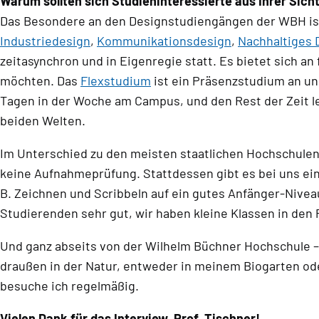
Warum sollten sich Studieninteressierte aus Ihrer Sic
Das Besondere an den Designstudiengängen der WBH ist 
Industriedesign
,
Kommunikationsdesign
,
Nachhaltiges 
zeitasynchron und in Eigenregie statt. Es bietet sich a
möchten. Das
Flexstudium
ist ein Präsenzstudium an un
Tagen in der Woche am Campus, und den Rest der Zeit le
beiden Welten.
Im Unterschied zu den meisten staatlichen Hochschulen
keine Aufnahmeprüfung. Stattdessen gibt es bei uns ei
B. Zeichnen und Scribbeln auf ein gutes Anfänger-Niveau
Studierenden sehr gut, wir haben kleine Klassen in den 
Und ganz abseits von der Wilhelm Büchner Hochschule – w
draußen in der Natur, entweder in meinem Biogarten ode
besuche ich regelmäßig.
Vielen Dank für das Interview, Prof. Tischner!