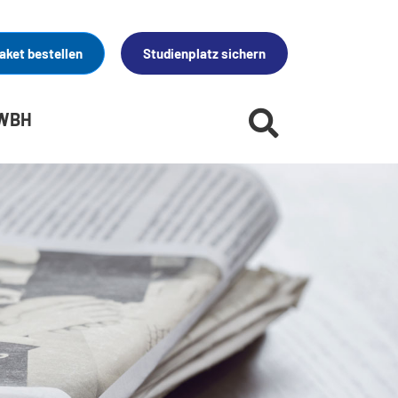
aket bestellen
Studienplatz sichern
 WBH