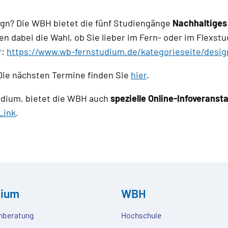
ign? Die WBH bietet die fünf Studiengänge
Nachhaltiges
en dabei die Wahl, ob Sie lieber im Fern- oder im Flex
r:
https://www.wb-fernstudium.de/kategorieseite/desig
Die nächsten Termine finden Sie
hier
.
studium, bietet die WBH auch
spezielle Online-Infoveranst
Link
.
dium
WBH
nberatung
Hochschule