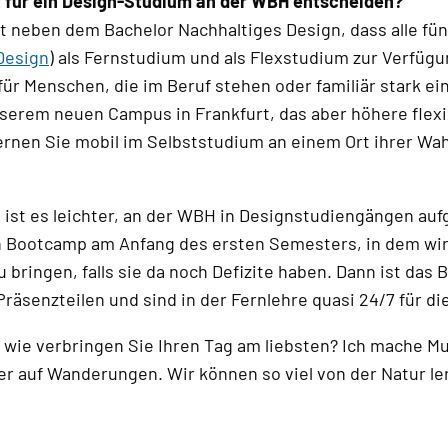
ht für ein Design-Studium an der WBH entscheiden?
neben dem Bachelor Nachhaltiges Design, dass alle fün
Design
) als Fernstudium und als Flexstudium zur Verfüg
n für Menschen, die im Beruf stehen oder familiär stark 
serem neuen Campus in Frankfurt, das aber höhere flexib
rnen Sie mobil im Selbststudium an einem Ort ihrer Wahl
 ist es leichter, an der WBH in Designstudiengängen au
n Bootcamp am Anfang des ersten Semesters, in dem wir 
 bringen, falls sie da noch Defizite haben. Dann ist das
Präsenzteilen und sind in der Fernlehre quasi 24/7 für d
ie verbringen Sie Ihren Tag am liebsten? Ich mache Musi
r auf Wanderungen. Wir können so viel von der Natur le