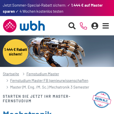
Jetzt Sommer-Special-Rabatt sichern: ✓
1.444 € auf Master
sparen
✓ 4 Wochen kostenlos testen
1.444 € Rabatt
sichern!
Startseite
Fernstudium Master
Fernstudium Master FB Igenieurwissenschaften
Master (M. Eng. /M. Sc.) Mechatronik 3 Semester
STARTEN SIE JETZT IHR MASTER-
FERNSTUDIUM
Mechatronik