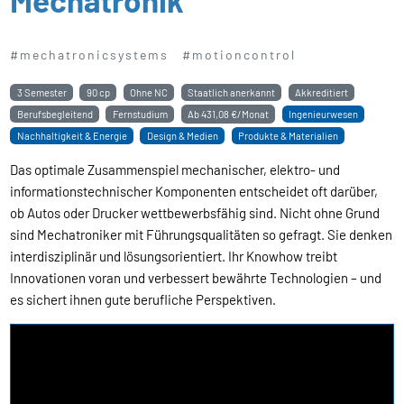
#mechatronicsystems
#motioncontrol
3 Semester
90 cp
Ohne NC
Staatlich anerkannt
Akkreditiert
Berufsbegleitend
Fernstudium
Ab
431,08 €/Monat
Ingenieurwesen
Nachhaltigkeit & Energie
Design & Medien
Produkte & Materialien
Das optimale Zusammenspiel mechanischer, elektro- und
informationstechnischer Komponenten entscheidet oft darüber,
ob Autos oder Drucker wettbewerbsfähig sind. Nicht ohne Grund
sind Mechatroniker mit Führungsqualitäten so gefragt. Sie denken
interdisziplinär und lösungsorientiert. Ihr Knowhow treibt
Innovationen voran und verbessert bewährte Technologien – und
es sichert ihnen gute berufliche Perspektiven.