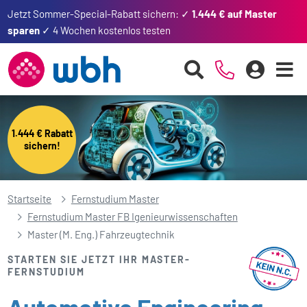
Jetzt Sommer-Special-Rabatt sichern: ✓
1.444 € auf Master
sparen
✓ 4 Wochen kostenlos testen
1.444 € Rabatt
sichern!
Startseite
Fernstudium Master
Fernstudium Master FB Igenieurwissenschaften
Master (M. Eng.) Fahrzeugtechnik
STARTEN SIE JETZT IHR MASTER-
FERNSTUDIUM
Automotive Engineering