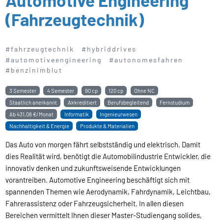
(Fahrzeug­technik)
#fahrzeugtechnik
#hybriddrives
#automotiveengineering
#autonomesfahren
#benzinimblut
3 Semester
4 Semester
90 cp
120 cp
Ohne NC
Staatlich anerkannt
Akkreditiert
Berufsbegleitend
Fernstudium
Ab
431,08 €/Monat
Informatik
Ingenieurwesen
Nachhaltigkeit & Energie
Produkte & Materialien
Das Auto von morgen fährt selbstständig und elektrisch. Damit
dies Realität wird, benötigt die Automobilindustrie Entwickler, die
innovativ denken und zukunftsweisende Entwicklungen
vorantreiben. Automotive Engineering beschäftigt sich mit
spannenden Themen wie Aerodynamik, Fahrdynamik, Leichtbau,
Fahrerassistenz oder Fahrzeugsicherheit. In allen diesen
Bereichen vermittelt Ihnen dieser Master-Studiengang solides,