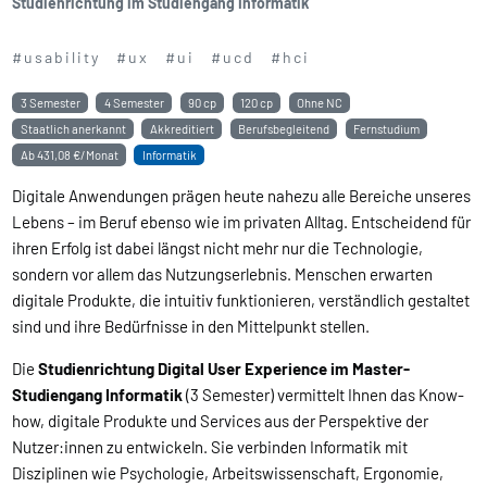
Studienrichtung im Studiengang Informatik
#usability
#ux
#ui
#ucd
#hci
3 Semester
4 Semester
90 cp
120 cp
Ohne NC
Staatlich anerkannt
Akkreditiert
Berufsbegleitend
Fernstudium
Ab
431,08 €/Monat
Informatik
Digitale Anwendungen prägen heute nahezu alle Bereiche unseres
Lebens – im Beruf ebenso wie im privaten Alltag. Entscheidend für
ihren Erfolg ist dabei längst nicht mehr nur die Technologie,
sondern vor allem das Nutzungserlebnis. Menschen erwarten
digitale Produkte, die intuitiv funktionieren, verständlich gestaltet
sind und ihre Bedürfnisse in den Mittelpunkt stellen.
Die
Studienrichtung Digital User Experience im Master-
Studiengang Informatik
(3 Semester) vermittelt Ihnen das Know-
how, digitale Produkte und Services aus der Perspektive der
Nutzer:innen zu entwickeln. Sie verbinden Informatik mit
Disziplinen wie Psychologie, Arbeitswissenschaft, Ergonomie,