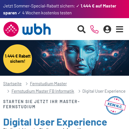
Jetzt Sommer-Special-Rabatt sichern: ✓
1.444 € auf Master
sparen
✓ 4 Wochen kostenlos testen
1.444 € Rabatt
sichern!
Startseite
Fernstudium Master
Fernstudium Master FB Informatik
Digital User Experience
STARTEN SIE JETZT IHR MASTER-
FERNSTUDIUM
Digital User Experience