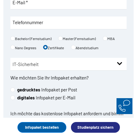
E-Mail *
Telefonnummer
Bachelor (Fernstudium)
Master (Fernstudium)
MBA
Nano Degrees
Zertifikate
Abendstudium
Wie möchten Sie Ihr Infopaket erhalten?
gedrucktes
Infopaket per Post
digitales
Infopaket per E-Mail
Ich möchte das kostenlose Infopaket anfordern und bin im
Gegenzug damit einverstanden, dass die WBH mich
Infopaket bestellen
Studienplatz sichern
regelmäßig über ihre Angebote, Aktionen und Rabatte
sowie allgemeine Weiterbildungsthemen per E-Mail