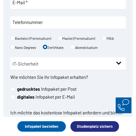
E-Mail *
Telefonnummer
Bachelor (Fernstudium)
Master (Fernstudium)
MBA
Nano Degrees
Zertifikate
Abendstudium
Wie möchten Sie Ihr Infopaket erhalten?
gedrucktes
Infopaket per Post
digitales
Infopaket per E-Mail
Ich möchte das kostenlose Infopaket anfordern und bin im
Gegenzug damit einverstanden, dass die WBH mich
Infopaket bestellen
Studienplatz sichern
regelmäßig über ihre Angebote, Aktionen und Rabatte
sowie allgemeine Weiterbildungsthemen per E-Mail