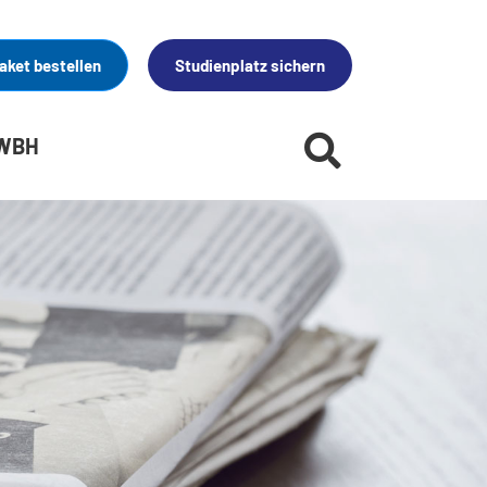
aket bestellen
Studienplatz sichern
 WBH