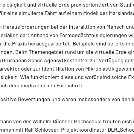
elosigkeit und virtuelle Erde praxisorientiert von Stud
ür eine simulierte Fahrt auf einem Modell der Marsland
n Herausforderungen bei der Interaktion von Mensch und
Materialien dar: Anhand von Formgedächtnislegierungen w
die Praxis herausgearbeitet. Beispiele sind bereits in 
finden. Beim Themengebiet rund um die virtuelle Erde 
A (European Space Agency) kostenfrei zur Verfügung gest
rsektor oder zur Identifikation von Mikroplastik gewon
igkeit: Wie funktioniert diese und wofür sind solche Ex
uch dem medizinischen Fortschritt.
sitive Bewertungen und waren insbesondere von den I
senmann von der Wilhelm Büchner Hochschule freuten sich
mmen mit Ralf Schlosser, Projektkoordinator DLR_School