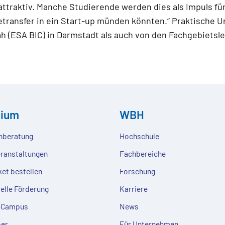
hr attraktiv. Manche Studierende werden dies als Impuls 
ietransfer in ein Start-up münden könnten.“ Praktische 
(ESA BIC) in Darmstadt als auch von den Fachgebietsle
dium
WBH
nberatung
Hochschule
eranstaltungen
Fachbereiche
ket bestellen
Forschung
ielle Förderung
Karriere
e-Campus
News
er
Für Unternehmen