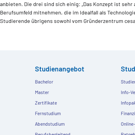
anbieten. Die drei sind sich einig: „Das Konzept ist se
Berufsumfeld mitnehmen, die im Idealfall als Technolog
Studierende übrigens sowohl vom Gründerzentrum cesah 
Studienangebot
Stu
Bachelor
Studie
Master
Info-V
Zertifikate
Infopa
Fernstudium
Finanz
Abendstudium
Onlin
Berufsbegleitend
Ratgeb