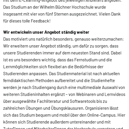
mit dem E-Learning-Angebot des jeweiligen Anbieters angeben.
Das Studium an der Wilhelm Büchner Hochschule wurde
insgesamt mit vier von fünf Sternen ausgezeichnet. Vielen Dank
für dieses tolle Feedback!
Wir entwickeln unser Angebot ständig weiter
Das motiviert uns natürlich besonders, genauso weiterzumachen:
Wir erweitern unser Angebot ständig, um dafür zu sorgen, dass
unsere Studierenden immer auf dem neuesten Stand sind. Dabei
ist es uns besonders wichtig, dass das Fernstudium und die
Lernmöglichkeiten sich flexibel an die Bedürfnisse der
Studierenden anpassen. Das Studienmaterial ist nach aktuellen
ferndidaktischen Methoden aufbereitet und die Studienhefte
werden je nach Studiengang durch eine multimediale Auswahl von
weiteren Studieninhalten ergänzt – von Webinaren und Lernvideos
über ausgewählte Fachliteratur und Softwaretools bis zu
zahlreichen Übungen und Übungsklausuren. Organisieren lässt
sich das Studium bequem und mobil über den Online-Campus. Hier
können sich Studierende außerdem untereinander und mit
Tutor*innen und Mitarbeiter*innen der Hochschule vernetzen und