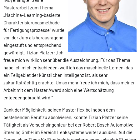
ING) erlangte. Seine
Masterarbeit zum Thema
„Machine-Learning-basierte
Charakterisierungsmethode
für Fertigungsprozesse“ wurde
von der Jury als herausragend
eingestuft und entsprechend
gewürdigt. Tizian Platzer: „Ich
freue mich wirklich sehr über die Auszeichnung. Für das Thema
habe ich mich entschieden, weil ich das maschinelle Lernen, das
ein Teilgebiet der künstlichen Intelligenz ist, als sehr
zukunftsträchtig erachte. Umso mehr freue ich mich, dass meiner
Arbeit mit dem Master Award solch eine Wertschätzung
entgegengebracht wird.“
Dank der Möglichkeit, seinen Master flexibel neben dem
bestehenden Beruf zu absolvieren, konnte Tizian Platzer seine
Tätigkeit als Versuchsingenieur bei der Robert Bosch Automotive
Steering GmbH im Bereich Lenksysteme weiter ausüben. Auf die
Frage, ob er Tipps für Studieninteressierte habe, wie sich Studium