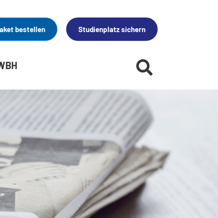
aket bestellen
Studienplatz sichern
 WBH