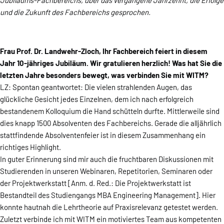
Jubiläums-Fachbereichs, über das vergangene Jahrzehnt, die Erfolge
und die Zukunft des Fachbereichs gesprochen.
Frau Prof. Dr. Landwehr-Zloch, Ihr Fachbereich feiert in diesem
Jahr 10-jähriges Jubiläum. Wir gratulieren herzlich! Was hat Sie die
letzten Jahre besonders bewegt, was verbinden Sie mit WITM?
LZ: Spontan geantwortet: Die vielen strahlenden Augen, das
glückliche Gesicht jedes Einzelnen, dem ich nach erfolgreich
bestandenem Kolloquium die Hand schütteln durfte. Mittlerweile sind
dies knapp 1500 Absolventen des Fachbereichs. Gerade die alljährlich
stattfindende Absolventenfeier ist in diesem Zusammenhang ein
richtiges Highlight.
In guter Erinnerung sind mir auch die fruchtbaren Diskussionen mit
Studierenden in unseren Webinaren, Repetitorien, Seminaren oder
der Projektwerkstatt [Anm. d. Red.: Die Projektwerkstatt ist
Bestandteil des Studiengangs MBA Engineering Management]. Hier
konnte hautnah die Lehrtheorie auf Praxisrelevanz getestet werden.
Zuletzt verbinde ich mit WITM ein motiviertes Team aus kompetenten