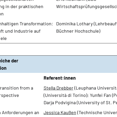
g in der praktischen
Wirtschaftsprüfungsgesellsc
on
hhaltigen Transformation:
Dominika Lothary (Lehrbeauf
ft und Industrie auf
Büchner Hochschule)
iele
iche der
ion
Referent:innen
ransition from a
Stella Drebber
(Leuphana Universit
rspective
(Università di Torino); Yunfei Fan (
Darja Podvigina (University of St. 
n Anforderungen an
Jessica Kaußen
(Technische Univers