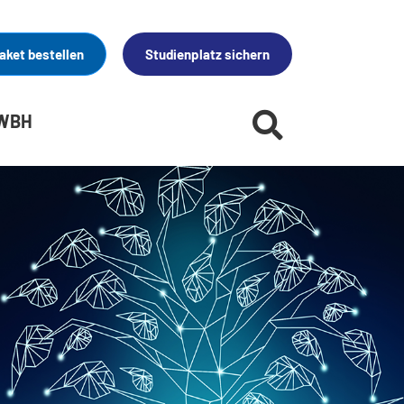
aket bestellen
Studienplatz sichern
 WBH