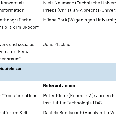
-Konzept als
Niels Neumann (Technische Universi
ansformation
Priebs (Christian-Albrechts-Univers
 ethnografische
Milena Bork (Wageningen Universit
 Politik im Ökodorf
werk und soziales
Jens Plackner
von autarkem,
bensraum"
spiele zur
Referent:innen
r "Transformations-
Peter Kinne (Koneo e.V.); Jürgen K
Institut für Technologie ITAS)
ntierten Self-
Daniela Bundschuh (Absolventin W