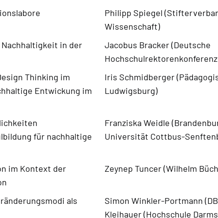
ionslabore
Philipp Spiegel (Stifterverba
Wissenschaft)
Nachhaltigkeit in der
Jacobus Bracker (Deutsche
Hochschulrektorenkonferenz
esign Thinking im
Iris Schmidberger (Pädagogi
chhaltige Entwickung im
Ludwigsburg)
ichkeiten
Franziska Weidle (Brandenbu
bildung für nachhaltige
Universität Cottbus-Senften
n im Kontext der
Zeynep Tuncer (Wilhelm Büch
on
eränderungsmodi als
Simon Winkler-Portmann (DB-
Kleihauer (Hochschule Darms