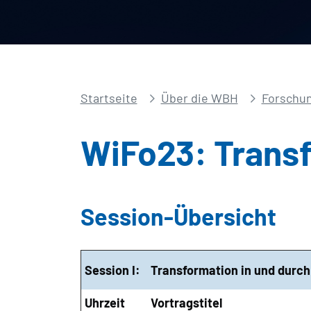
Startseite
Über die WBH
Forschun
WiFo23: Transf
Session-Übersicht
Session I:
Transformation in und durc
Uhrzeit
Vortragstitel