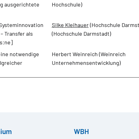
ig ausgerichtete
Hochschule)
"Systeminnovation
Silke Kleihauer
(Hochschule Darmsta
– Transfer als
(Hochschule Darmstadt)
[s:ne]
eine notwendige
Herbert Weinreich (Weinreich
olgreicher
Unternehmensentwicklung)
dium
WBH