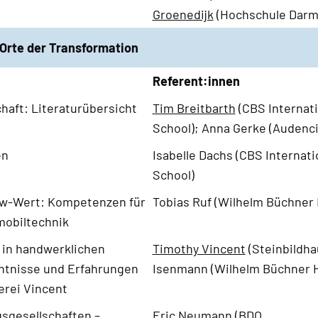
Groenedijk
(Hochschule Darm
 Orte der Transformation
Referent:innen
chaft: Literaturübersicht
Tim Breitbarth
(CBS Internat
School); Anna Gerke (Audenci
en
Isabelle Dachs (CBS Internat
School)
cw-Wert: Kompetenzen für
Tobias Ruf (Wilhelm Büchner
mobiltechnik
in handwerklichen
Timothy Vincent
(Steinbildhau
ntnisse und Erfahrungen
Isenmann (Wilhelm Büchner 
erei Vincent
sgesellschaften –
Eric Neumann (BDO