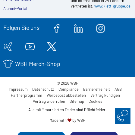
und international in 24 Ländern
vertreten ist.
www.klett-gruppe.de
Alumni-Portal
Folgen Sie uns
WBH Merch-Shop
© 2026 WBH
Impressum
Datenschutz
Compliance
Barrierefreiheit
AGB
Partnerprogramm
Werbepost abbestellen
Vertrag kündigen
Vertrag widerrufen
Sitemap
Cookies
Alle mit * markierten Felder sind Pflichtfelder.
Made with
by WBH