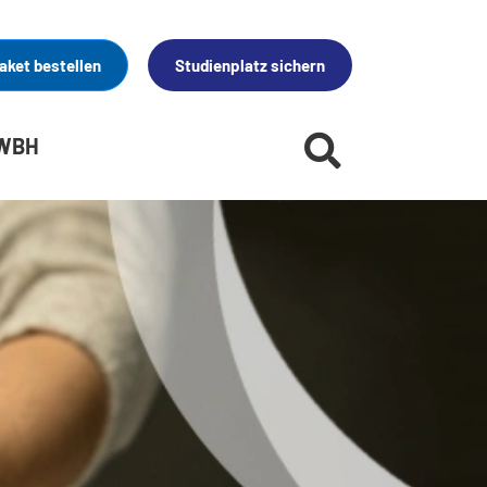
aket bestellen
Studienplatz sichern
 WBH