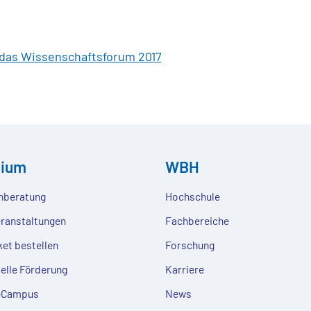
 das Wissenschaftsforum 2017
dium
WBH
nberatung
Hochschule
eranstaltungen
Fachbereiche
ket bestellen
Forschung
ielle Förderung
Karriere
e-Campus
News